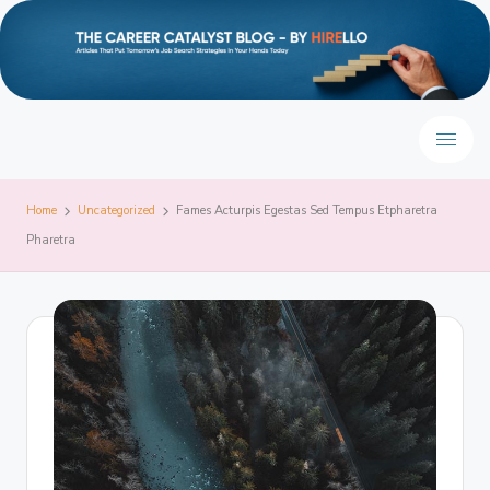
Home
Uncategorized
Fames Acturpis Egestas Sed Tempus Etpharetra
Pharetra