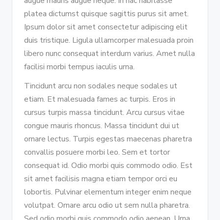
augue mauris augue neque. In hac habitasse
platea dictumst quisque sagittis purus sit amet.
Ipsum dolor sit amet consectetur adipiscing elit
duis tristique. Ligula ullamcorper malesuada proin
libero nunc consequat interdum varius. Amet nulla
facilisi morbi tempus iaculis urna.
Tincidunt arcu non sodales neque sodales ut
etiam. Et malesuada fames ac turpis. Eros in
cursus turpis massa tincidunt. Arcu cursus vitae
congue mauris rhoncus. Massa tincidunt dui ut
ornare lectus. Turpis egestas maecenas pharetra
convallis posuere morbi leo. Sem et tortor
consequat id. Odio morbi quis commodo odio. Est
sit amet facilisis magna etiam tempor orci eu
lobortis. Pulvinar elementum integer enim neque
volutpat. Ornare arcu odio ut sem nulla pharetra.
Sed odio morbi quis commodo odio aenean. Urna