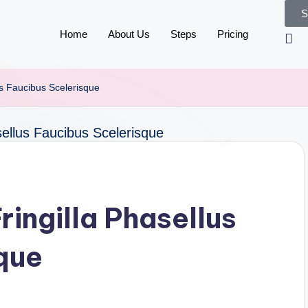
S
Home
About Us
Steps
Pricing
us Faucibus Scelerisque
ingilla Phasellus
que