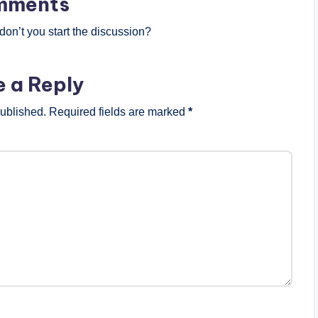
mments
on’t you start the discussion?
e a Reply
published.
Required fields are marked
*